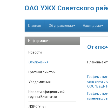
ОАО УЖХ Советского рай
Главная
Об управлении
Наши дома
Информация
Отклю
Новости
Отключения
Плановые от
Графики очистки
График откл
связанного 
Уведомления
ООО "БашРТС
Новости официальной
График откл
группы Вконтакте
плановых ре
ЛЭРС Учет