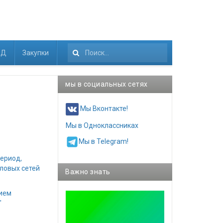
КД
Закупки
Искать...
мы в социальных сетях
Мы Вконтакте!
Мы в Одноклассниках
Мы в Telegram!
ериод,
ловых сетей
Важно знать
нием
"